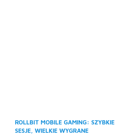
ROLLBIT MOBILE GAMING: SZYBKIE
SESJE, WIELKIE WYGRANE