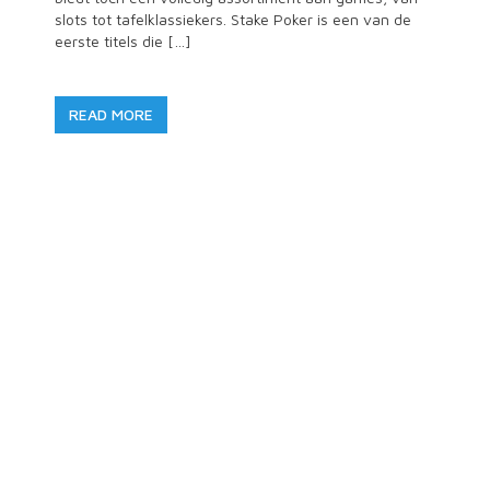
slots tot tafelklassiekers. Stake Poker is een van de
eerste titels die […]
READ MORE