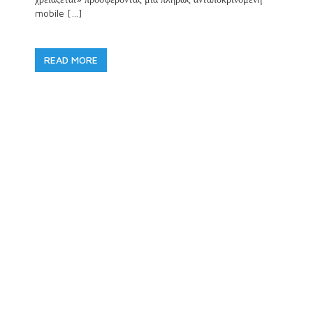
mobile […]
READ MORE