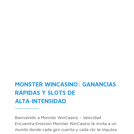
MONSTER WINCASINO: GANANCIAS
RÁPIDAS Y SLOTS DE
ALTA‑INTENSIDAD
Bienvenido a Monster WinCasino – Velocidad
Encuentra Emoción Monster WinCasino te invita a un
mundo donde cada giro cuenta y cada clic te impulsa