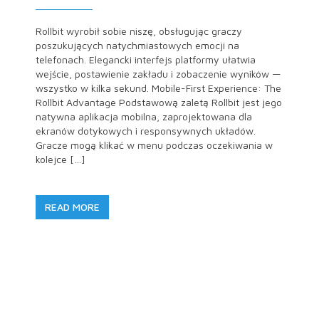
Rollbit wyrobił sobie niszę, obsługując graczy
poszukujących natychmiastowych emocji na
telefonach. Elegancki interfejs platformy ułatwia
wejście, postawienie zakładu i zobaczenie wyników —
wszystko w kilka sekund. Mobile-First Experience: The
Rollbit Advantage Podstawową zaletą Rollbit jest jego
natywna aplikacja mobilna, zaprojektowana dla
ekranów dotykowych i responsywnych układów.
Gracze mogą klikać w menu podczas oczekiwania w
kolejce […]
READ MORE