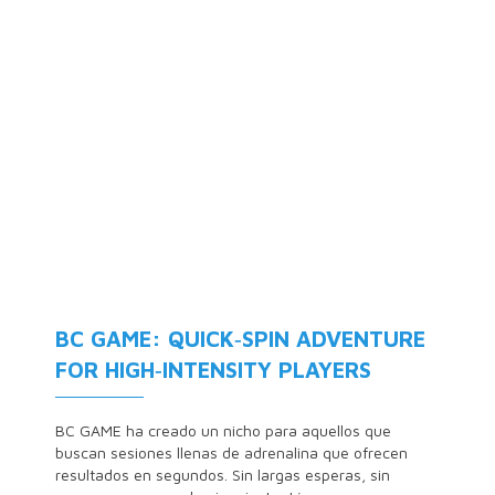
BC GAME: QUICK‑SPIN ADVENTURE
FOR HIGH‑INTENSITY PLAYERS
BC GAME ha creado un nicho para aquellos que
buscan sesiones llenas de adrenalina que ofrecen
resultados en segundos. Sin largas esperas, sin