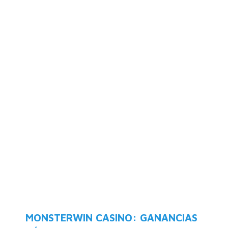
MONSTERWIN CASINO: GANANCIAS