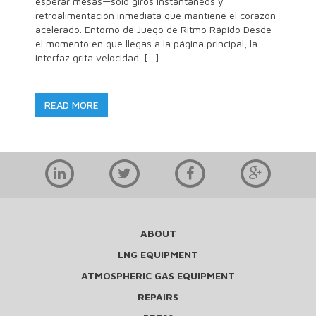
esperar mesas—solo giros instantáneos y
retroalimentación inmediata que mantiene el corazón
acelerado. Entorno de Juego de Ritmo Rápido Desde
el momento en que llegas a la página principal, la
interfaz grita velocidad. […]
READ MORE
ABOUT
LNG EQUIPMENT
ATMOSPHERIC GAS EQUIPMENT
REPAIRS