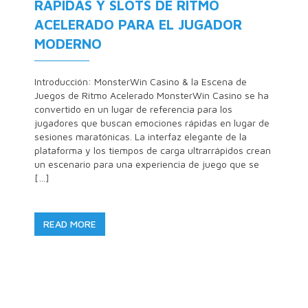
RÁPIDAS Y SLOTS DE RITMO
ACELERADO PARA EL JUGADOR
MODERNO
Introducción: MonsterWin Casino & la Escena de
Juegos de Ritmo Acelerado MonsterWin Casino se ha
convertido en un lugar de referencia para los
jugadores que buscan emociones rápidas en lugar de
sesiones maratónicas. La interfaz elegante de la
plataforma y los tiempos de carga ultrarrápidos crean
un escenario para una experiencia de juego que se
[…]
READ MORE