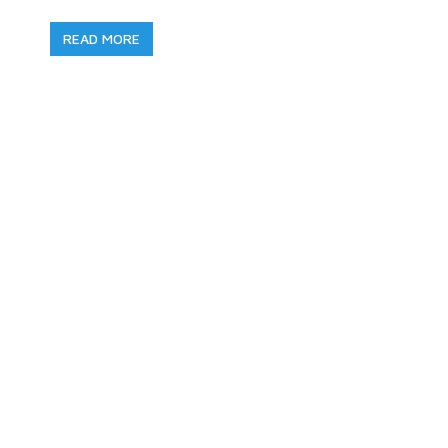
READ MORE