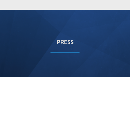
PRESS