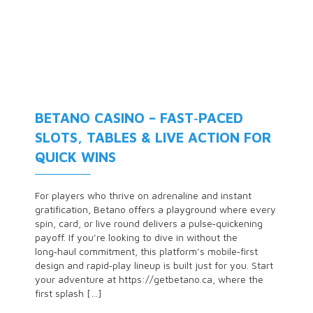
BETANO CASINO – FAST‑PACED
SLOTS, TABLES & LIVE ACTION FOR
QUICK WINS
For players who thrive on adrenaline and instant
gratification, Betano offers a playground where every
spin, card, or live round delivers a pulse‑quickening
payoff. If you’re looking to dive in without the
long‑haul commitment, this platform’s mobile‑first
design and rapid‑play lineup is built just for you. Start
your adventure at https://getbetano.ca, where the
first splash […]