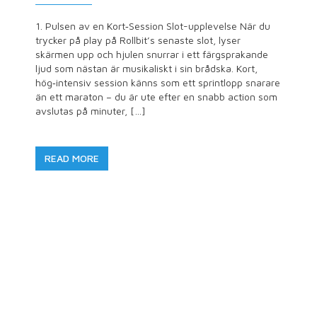
1. Pulsen av en Kort‑Session Slot-upplevelse När du
trycker på play på Rollbit’s senaste slot, lyser
skärmen upp och hjulen snurrar i ett färgsprakande
ljud som nästan är musikaliskt i sin brådska. Kort,
hög‑intensiv session känns som ett sprintlopp snarare
än ett maraton – du är ute efter en snabb action som
avslutas på minuter, […]
READ MORE