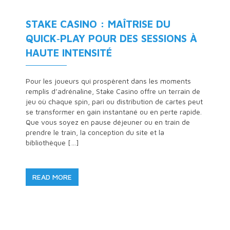
STAKE CASINO : MAÎTRISE DU
QUICK‑PLAY POUR DES SESSIONS À
HAUTE INTENSITÉ
Pour les joueurs qui prospèrent dans les moments
remplis d’adrénaline, Stake Casino offre un terrain de
jeu où chaque spin, pari ou distribution de cartes peut
se transformer en gain instantané ou en perte rapide.
Que vous soyez en pause déjeuner ou en train de
prendre le train, la conception du site et la
bibliothèque […]
READ MORE